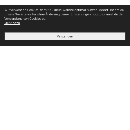
Wir verwenden Cookies, damit du diese Website optimal nutzen kannst. Indem du
unsere Website weiter ohne Änderung deiner Einstellungen nutzt, stimmst du der
Verwendung von Cookies zu.
Mehr dazu
Verstanden