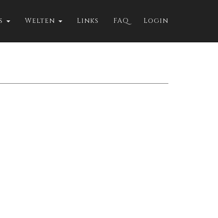
ts
Welten
Links
FAQ
Login