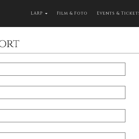
LARP
Film & Foto
Events & Ticke
ort