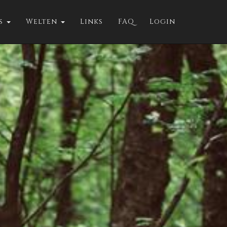
ts
Welten
Links
FAQ
Login